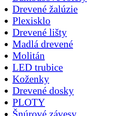
Drevené žalúzie
Plexisklo
Drevené lišty
Madlá drevené
Molitán
LED trubice
Koženky
Drevené dosky
PLOTY
Šnúrové závesy