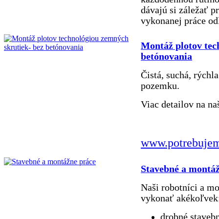
dávajú si záležať p
vykonanej práce od
Montáž plotov tec
betónovania
Čistá, suchá, rýchl
pozemku.
Viac detailov na na
www.potrebujem
Stavebné a montáž
Naši robotníci a m
vykonať akékoľvek
drobné stavebn