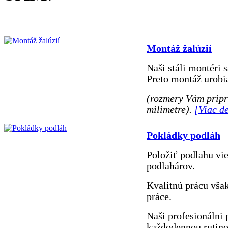
Montáž žalúzií
Naši stáli montéri 
Preto montáž urobia
(rozmery Vám pripr
milimetre).
[Viac de
Pokládky podláh
Položiť podlahu vi
podlahárov.
Kvalitnú prácu však
práce.
Naši profesionálni 
každodennou rutinou