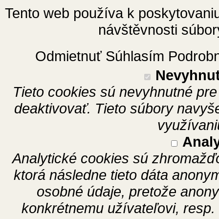
Tento web používa k poskytovaniu 
návštěvnosti súbor
Odmietnuť
Súhlasím
Podrobn
Nevyhnut
Tieto cookies sú nevyhnutné pr
deaktivovať. Tieto súbory navy
využívani
Analy
Analytické cookies sú zhromažďo
ktorá následne tieto dáta anony
osobné údaje, pretože anon
konkrétnemu užívateľovi, resp.