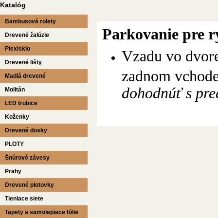
Katalóg
Bambusové rolety
Parkovanie pre r
Drevené žalúzie
Plexisklo
Vzadu vo dvore 
Drevené lišty
zadnom vchod
Madlá drevené
dohodnúť s pr
Molitán
LED trubice
Koženky
Drevené dosky
PLOTY
Šnúrové závesy
Prahy
Drevené plotovky
Tieniace siete
Tapety a samolepiace fólie