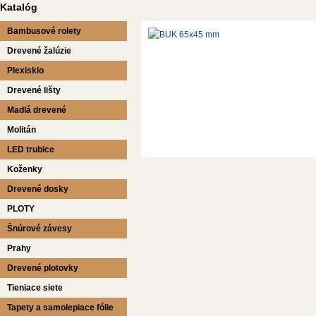
Katalóg
Bambusové rolety
Drevené žalúzie
Plexisklo
Drevené lišty
Madlá drevené
Molitán
LED trubice
Koženky
Drevené dosky
PLOTY
Šnúrové závesy
Prahy
Drevené plotovky
Tieniace siete
Tapety a samolepiace fólie