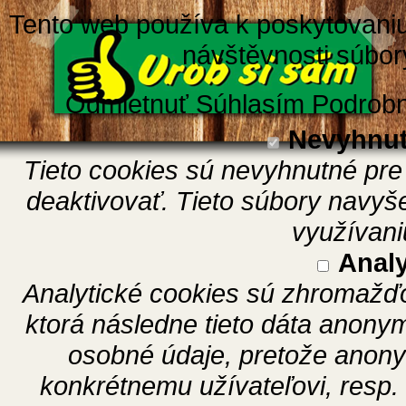
Tento web používa k poskytovaniu 
návštěvnosti súbor
Odmietnuť
Súhlasím
Podrobn
Nevyhnut
Tieto cookies sú nevyhnutné pr
deaktivovať. Tieto súbory navy
využívani
Analy
Analytické cookies sú zhromažďo
ktorá následne tieto dáta anony
osobné údaje, pretože anon
konkrétnemu užívateľovi, resp.