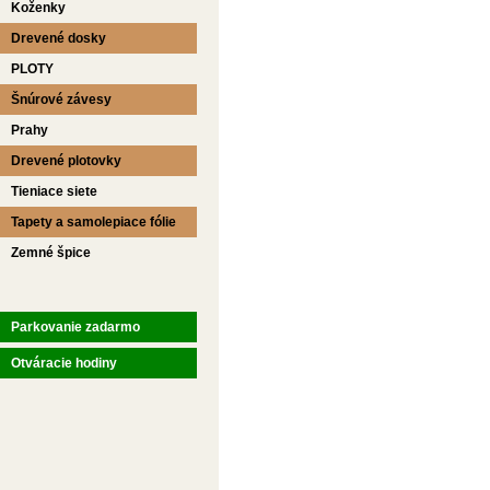
Koženky
Drevené dosky
PLOTY
Šnúrové závesy
Prahy
Drevené plotovky
Tieniace siete
Tapety a samolepiace fólie
Zemné špice
Parkovanie zadarmo
Otváracie hodiny