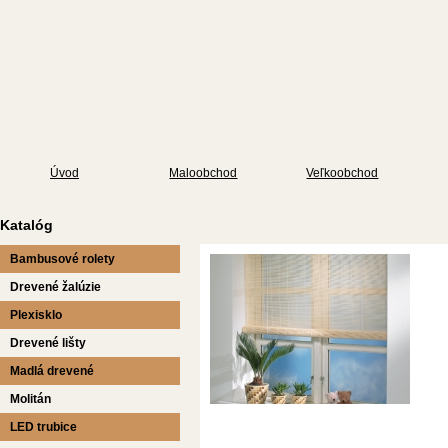
Úvod
Maloobchod
Veľkoobchod
Katalóg
Bambusové rolety
Drevené žalúzie
Plexisklo
Drevené lišty
Madlá drevené
Molitán
LED trubice