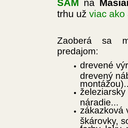
SÁM
na
Mäsia
trhu už
viac ako
Zaoberá sa m
predajom:
drevené výro
drevený náb
montážou)..
železiarsky 
náradie...
zákazková v
škárovky, so