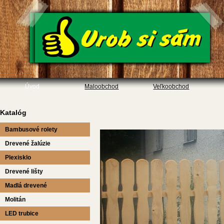
Úvod
Maloobchod
Veľkoobchod
Katalóg
Bambusové rolety
Drevené žalúzie
Plexisklo
Drevené lišty
Madlá drevené
Molitán
LED trubice