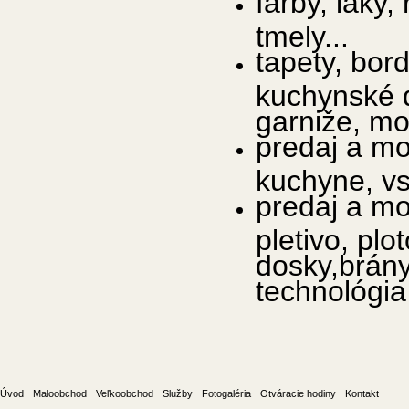
farby, laky, 
tmely...
tapety, bor
kuchynské d
garniže, mol
predaj a mo
kuchyne, vs
predaj a mon
pletivo, pl
dosky,brány
technológia 
Úvod
Maloobchod
Veľkoobchod
Služby
Fotogaléria
Otváracie hodiny
Kontakt